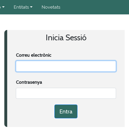
ó
Entitats
Novetats
Inicia Sessió
Correu electrònic
Contrasenya
Entra